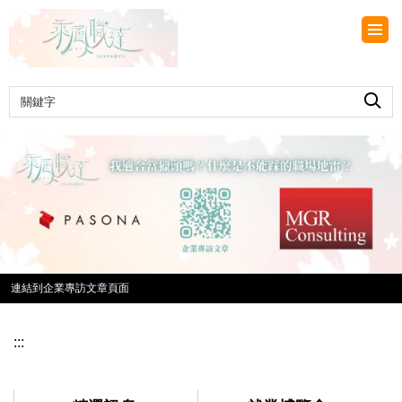
跳
到
主
要
內
容
區
連結到企業專訪文章頁面
:::