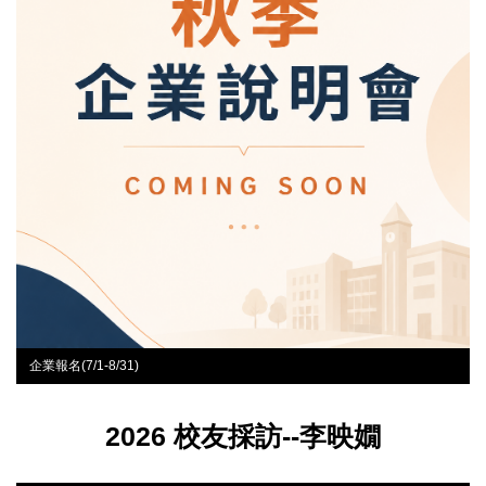
企業報名(7/1-8/31)
2026 校友採訪--李映嫺