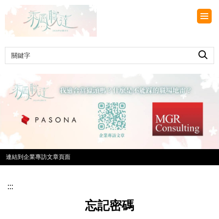
跳
到
主
要
內
容
區
連結到企業專訪文章頁面
:::
忘記密碼