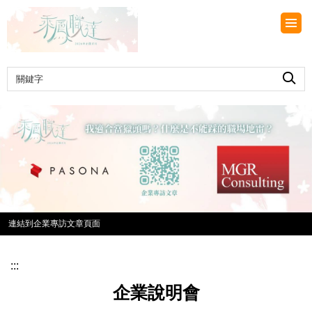
跳
到
主
要
內
容
區
連結到企業專訪文章頁面
:::
企業說明會