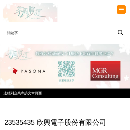
跳
到
主
要
內
容
區
連結到企業專訪文章頁面
:::
23535435 欣興電子股份有限公司