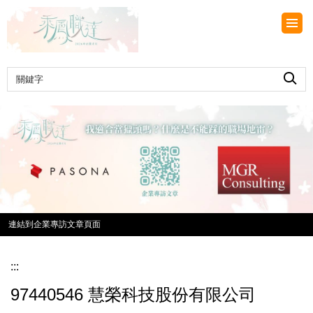
跳
到
主
要
內
容
區
連結到企業專訪文章頁面
:::
97440546 慧榮科技股份有限公司