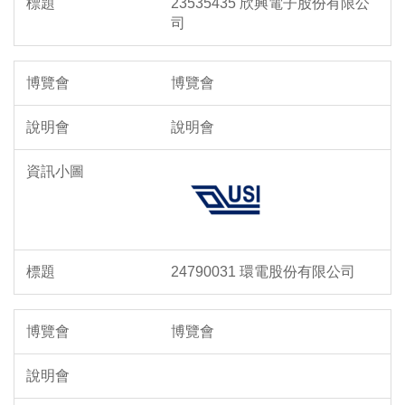
23535435 欣興電子股份有限公
司
博覽會
說明會
24790031 環電股份有限公司
博覽會