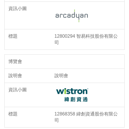
12800294 智易科技股份有限公
司
說明會
12868358 緯創資通股份有限公
司