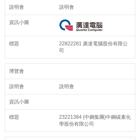
說明會
22822281 廣達電腦股份有限公
司
說明會
23221384 (中鋼集團)中鋼碳素化
學股份有限公司