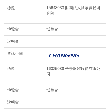
15648033 財團法人國家實驗研
究院
博覽會
16325089 全景軟體股份有限公
司
博覽會