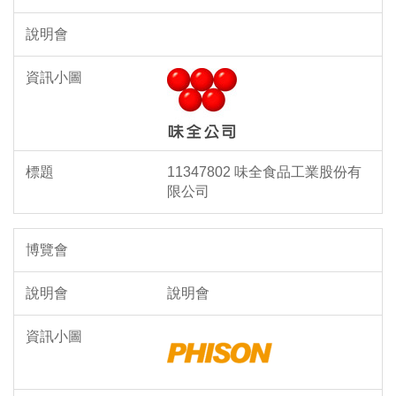
11347802 味全食品工業股份有
限公司
說明會