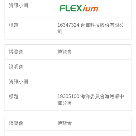
16347324 台郡科技股份有限公
司
博覽會
19305100 海洋委員會海巡署中
部分署
博覽會