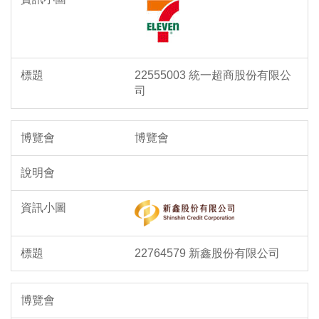
22555003 統一超商股份有限公
司
博覽會
22764579 新鑫股份有限公司