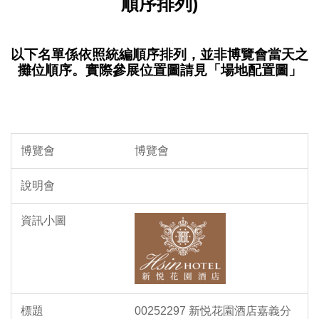
順序排列)
以下名單係依照統編順序排列，並非博覽會當天之
攤位順序。實際參展位置圖請見「場地配置圖」
博覽會
00252297 新悦花園酒店嘉義分