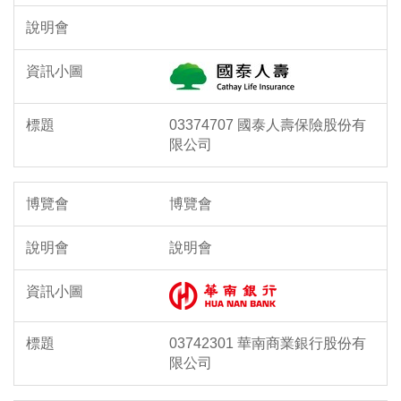
03374707 國泰人壽保險股份有
限公司
博覽會
說明會
03742301 華南商業銀行股份有
限公司